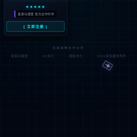
中国·常州
联系我们
版权所有 © betway西汉姆联平台智能装备股份有限公司 2022 备案号：