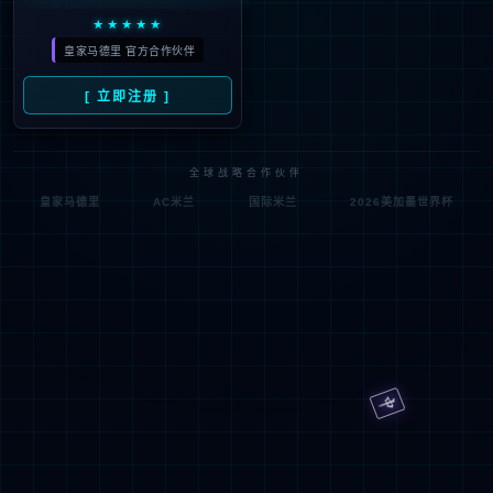
联系我们
版权所有 © betway西汉姆联平台智能装备股份有限公司 2022 备案号：