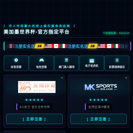
>
>
>
>
首页
产品中心
焊接装联/视觉AOI
焊接锁付装联
螺丝锁付