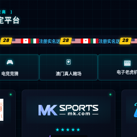
觉AOI
智能终端/智能穿戴
新能源