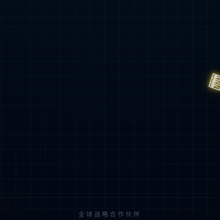
智能终端/智能穿戴
新能源
半导体
I
模组
ADAS毫米波雷达
热压键合固晶
智能终端
智能线控底盘
高速高精固
元宇宙
热管理系统
热贴固晶机
ECU
多功能固晶
银烧结设备
真空焊接设
甲酸焊接炉
芯片封装AOI
功率器件封