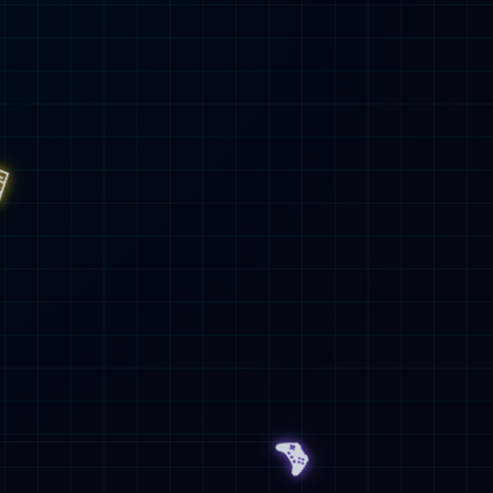
投资者关系
走进betway西汉姆联平台
机（TCB)
投资者互动
关于betway西汉姆联平台
晶机
新闻资讯
联系我们
机
备
装解决方案