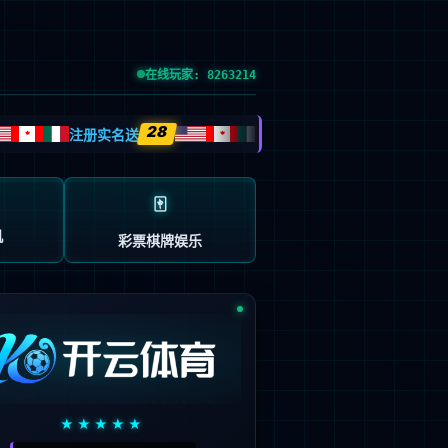
400-789-7899
EN
半导体
走进betway西汉姆联平台